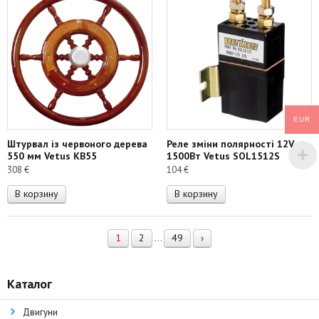
EUR
Штурвал із червоного дерева
Реле зміни полярності 12V
550 мм Vetus КB55
1500Вт Vetus SOL1512S
308
€
104
€
В корзину
В корзину
1
2
49
›
…
Каталог
Двигуни