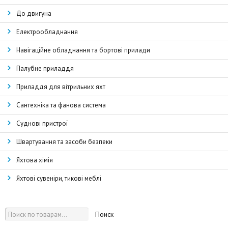
До двигуна
Електрообладнання
Навігаційне обладнання та бортові прилади
Палубне приладдя
Приладдя для вітрильних яхт
Сантехніка та фанова система
Суднові пристрої
Швартування та засоби безпеки
Яхтова хімія
Яхтові сувеніри, тикові меблі
Поиск