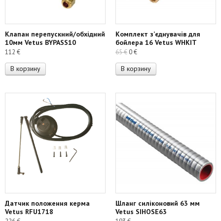
Клапан перепускний/обхідний
Комплект з’єднувачів для
10мм Vetus BYPASS10
бойлера 16 Vetus WHKIT
Первоначальная
Текущая
112
€
65
€
0
€
цена
цена:
В корзину
В корзину
составляла
0 €.
65 €.
Датчик положення керма
Шланг силіконовий 63 мм
Vetus RFU1718
Vetus SIHOSE63