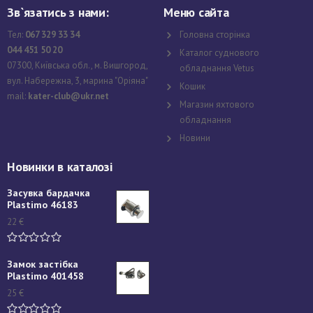
Зв`язатись з нами:
Меню сайта
Тел:
067 329 33 34
Головна сторінка
044 451 50 20
Каталог суднового
07300, Київська обл., м. Вишгород,
обладнання Vetus
вул. Набережна, 3, марина "Оріяна"
Кошик
mail:
kater-club@ukr.net
Магазин яхтового
обладнання
Новини
Новинки в каталозі
Засувка бардачка
Plastimo 46183
22
€
Замок застібка
Plastimo 401458
25
€