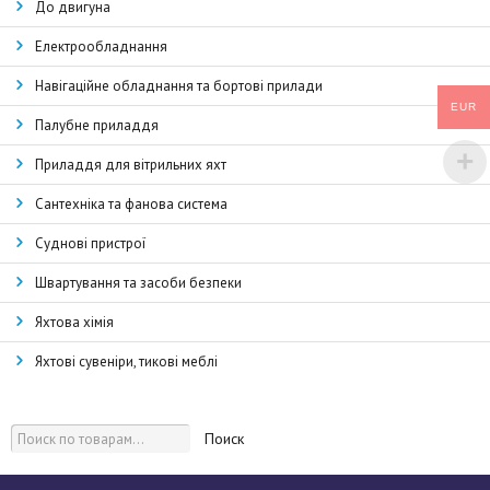
До двигуна
Електрообладнання
Навігаційне обладнання та бортові прилади
EUR
Палубне приладдя
Приладдя для вітрильних яхт
Сантехніка та фанова система
Суднові пристрої
Швартування та засоби безпеки
Яхтова хімія
Яхтові сувеніри, тикові меблі
Поиск