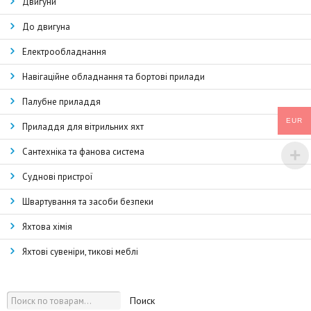
Двигуни
До двигуна
Електрообладнання
Навігаційне обладнання та бортові прилади
Палубне приладдя
EUR
Приладдя для вітрильних яхт
Сантехніка та фанова система
Суднові пристрої
Швартування та засоби безпеки
Яхтова хімія
Яхтові сувеніри, тикові меблі
Поиск