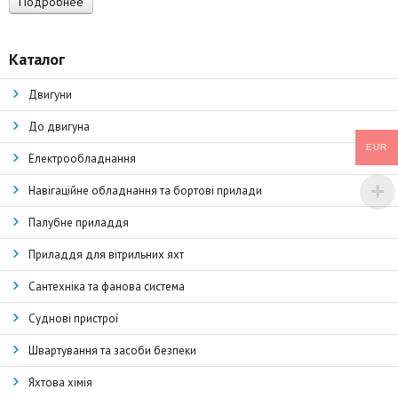
Подробнее
Каталог
Двигуни
До двигуна
EUR
Електрообладнання
Навігаційне обладнання та бортові прилади
Палубне приладдя
Приладдя для вітрильних яхт
Сантехніка та фанова система
Суднові пристрої
Швартування та засоби безпеки
Яхтова хімія