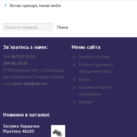
Яхтові сувеніри, тикові меблі
Поиск
Зв`язатись з нами:
Меню сайта
Тел:
067 329 33 34
Головна сторінка
044 451 50 20
Каталог суднового
07300, Київська обл., м. Вишгород,
обладнання Vetus
вул. Набережна, 3, марина "Оріяна"
Кошик
mail:
kater-club@ukr.net
Магазин яхтового
обладнання
Новини
Новинки в каталозі
Засувка бардачка
Plastimo 46183