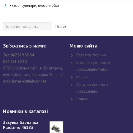
Яхтові сувеніри, тикові меблі
Поиск
Зв`язатись з нами:
Меню сайта
Тел:
067 329 33 34
Головна сторінка
044 451 50 20
Каталог суднового
07300, Київська обл., м. Вишгород,
обладнання Vetus
вул. Набережна, 3, марина "Оріяна"
Кошик
mail:
kater-club@ukr.net
Магазин яхтового
обладнання
Новини
Новинки в каталозі
Засувка бардачка
Plastimo 46183