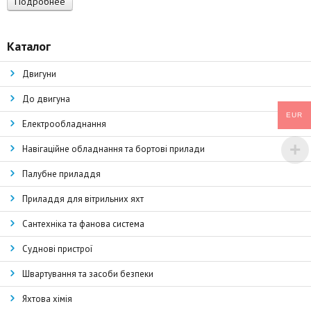
Подробнее
Каталог
Двигуни
До двигуна
EUR
Електрообладнання
Навігаційне обладнання та бортові прилади
Палубне приладдя
Приладдя для вітрильних яхт
Сантехніка та фанова система
Суднові пристрої
Швартування та засоби безпеки
Яхтова хімія