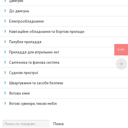
Двигуни
До двигуна
Електрообладнання
Навігаційне обладнання та бортові прилади
Палубне приладдя
EUR
Приладдя для вітрильних яхт
Сантехніка та фанова система
Суднові пристрої
Швартування та засоби безпеки
Яхтова хімія
Яхтові сувеніри, тикові меблі
Поиск