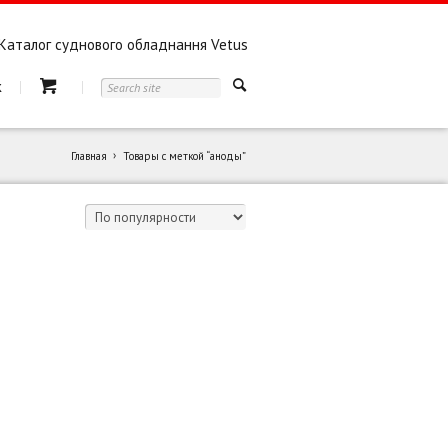
Каталог суднового обладнання Vetus
к
Главная
Товары с меткой “аноды”