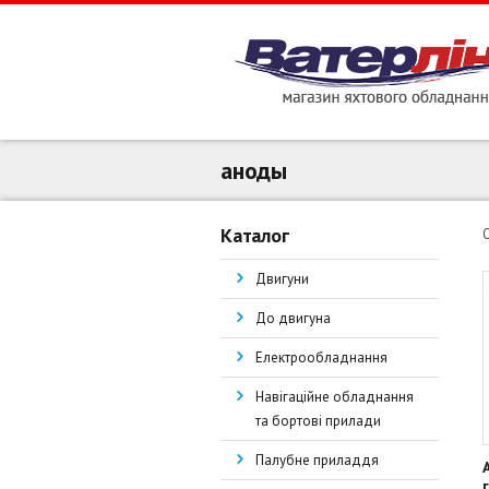
аноды
Каталог
Двигуни
До двигуна
Електрообладнання
Навігаційне обладнання
та бортові прилади
Палубне приладдя