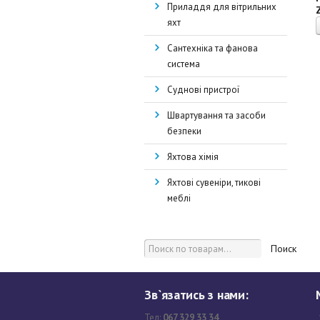
Приладдя для вітрильних
яхт
Сантехніка та фанова
система
Суднові пристрої
Швартування та засоби
безпеки
Яхтова хімія
Яхтові сувеніри, тикові
меблі
Поиск
Зв`язатись з нами:
Тел:
067 329 33 34