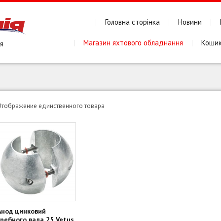
Головна сторінка
Новини
Магазин яхтового обладнання
Коши
Отображение единственного товара
Анод цинковий
гребного вала 25 Vetus