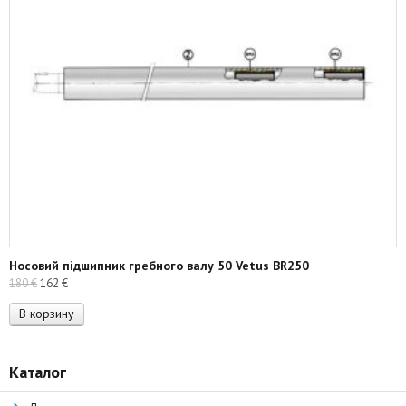
Носовий підшипник гребного валу 50 Vetus BR250
Первоначальная
Текущая
180
€
162
€
цена
цена:
В корзину
составляла
162 €.
180 €.
Каталог