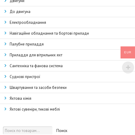
Двигуни
До двигуна
Електрообладнання
Навігаційне обладнання та бортові прилади
Палубне приладдя
EUR
Приладдя для вітрильних яхт
Сантехніка та фанова система
Суднові пристрої
Швартування та засоби безпеки
Яхтова хімія
Яхтові сувеніри, тикові меблі
Поиск