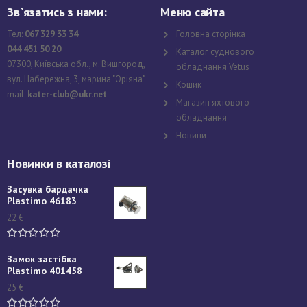
Зв`язатись з нами:
Меню сайта
Тел:
067 329 33 34
Головна сторінка
044 451 50 20
Каталог суднового
07300, Київська обл., м. Вишгород,
обладнання Vetus
вул. Набережна, 3, марина "Оріяна"
Кошик
mail:
kater-club@ukr.net
Магазин яхтового
обладнання
Новини
Новинки в каталозі
Засувка бардачка
Plastimo 46183
22
€
Замок застібка
Plastimo 401458
25
€