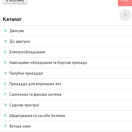
В корзину
EUR
Каталог
Двигуни
До двигуна
Електрообладнання
Навігаційне обладнання та бортові прилади
Палубне приладдя
Приладдя для вітрильних яхт
Сантехніка та фанова система
Суднові пристрої
Швартування та засоби безпеки
Яхтова хімія