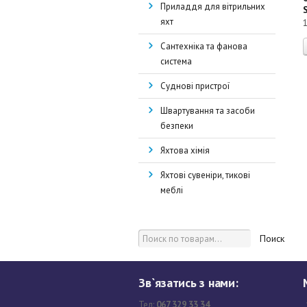
Приладдя для вітрильних
яхт
Сантехніка та фанова
система
Суднові пристрої
Швартування та засоби
безпеки
Яхтова хімія
Яхтові сувеніри, тикові
меблі
Поиск
Зв`язатись з нами:
Тел:
067 329 33 34