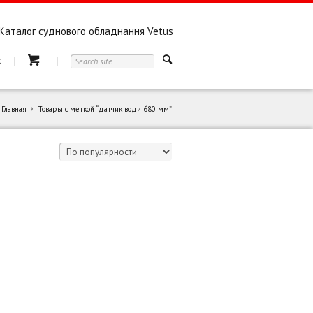
Каталог суднового обладнання Vetus
к
Главная
Товары с меткой “датчик води 680 мм”