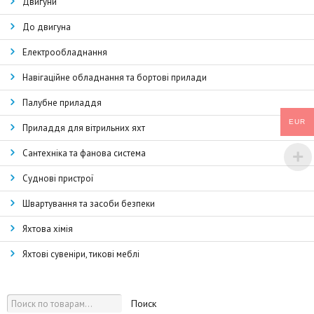
Двигуни
До двигуна
Електрообладнання
Навігаційне обладнання та бортові прилади
Палубне приладдя
EUR
Приладдя для вітрильних яхт
Сантехніка та фанова система
Суднові пристрої
Швартування та засоби безпеки
Яхтова хімія
Яхтові сувеніри, тикові меблі
Поиск