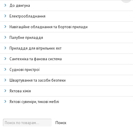
До двигуна
Електрообладнання
Навігаційне обладнання та бортові прилади
Палубне приладдя
Приладдя для вітрильних яхт
Сантехніка та фанова система
Суднові пристрої
Швартування та засоби безпеки
Яхтова хімія
Яхтові сувеніри, тикові меблі
Поиск