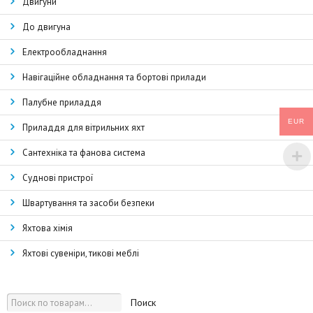
Двигуни
До двигуна
Електрообладнання
Навігаційне обладнання та бортові прилади
Палубне приладдя
EUR
Приладдя для вітрильних яхт
Сантехніка та фанова система
Суднові пристрої
Швартування та засоби безпеки
Яхтова хімія
Яхтові сувеніри, тикові меблі
Поиск