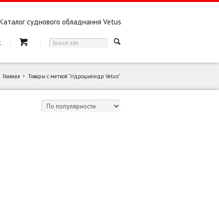
Каталог суднового обладнання Vetus
к
Главная
Товары с меткой “гідроциліндр Vetus”