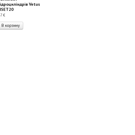
гідроциліндрів Vetus
HSET20
47
€
В корзину