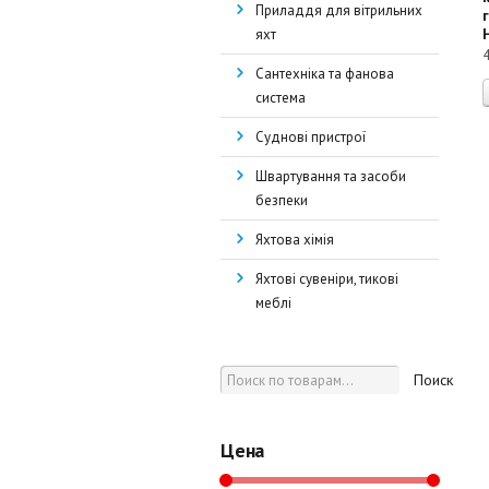
Приладдя для вітрильних
яхт
Сантехніка та фанова
система
Суднові пристрої
Швартування та засоби
безпеки
Яхтова хімія
Яхтові сувеніри, тикові
меблі
Поиск
Цена