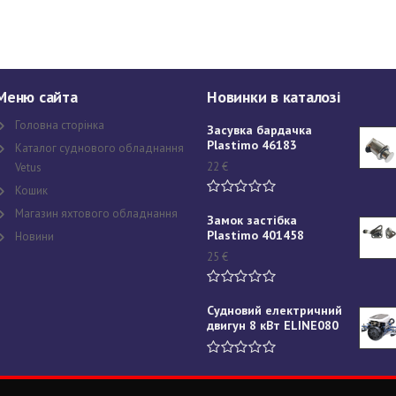
Меню сайта
Новинки в каталозі
Головна сторінка
Засувка бардачка
Plastimo 46183
Каталог суднового обладнання
22
€
Vetus
Кошик
Магазин яхтового обладнання
Замок застібка
Plastimo 401458
Новини
25
€
Судновий електричний
двигун 8 кВт ELINE080