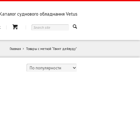
Каталог суднового обладнання Vetus
к
Главная
Товары с меткой “Гвинт дейвуду”