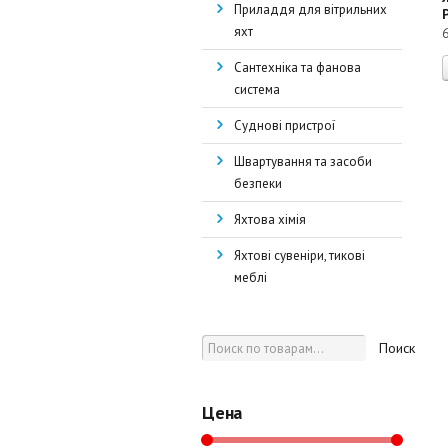
Приладдя для вітрильних
яхт
Сантехніка та фанова
система
Суднові пристрої
Швартування та засоби
безпеки
Яхтова хімія
Яхтові сувеніри, тикові
меблі
Поиск
Цена