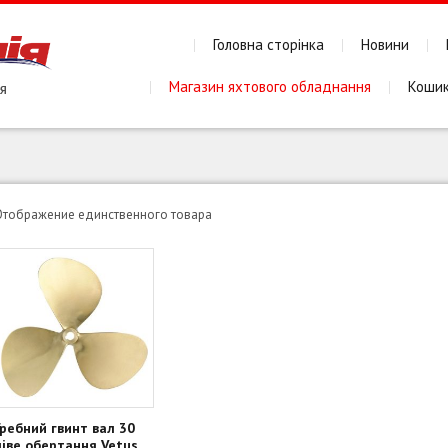
Головна сторінка
Новини
Магазин яхтового обладнання
Коши
Отображение единственного товара
Гребний гвинт вал 30
ліве обертання Vetus