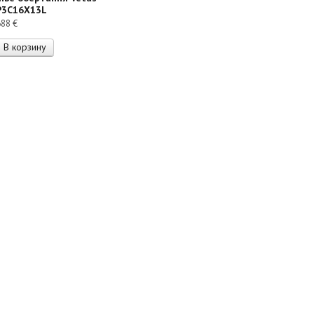
P3C16X13L
688
€
В корзину