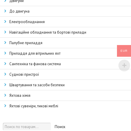
Двигуни
До двигуна
Електрообладнання
Навігаційне обладнання та бортові прилади
Палубне приладдя
EUR
Приладдя для вітрильних яхт
Сантехніка та фанова система
Суднові пристрої
Швартування та засоби безпеки
Яхтова хімія
Яхтові сувеніри, тикові меблі
Поиск