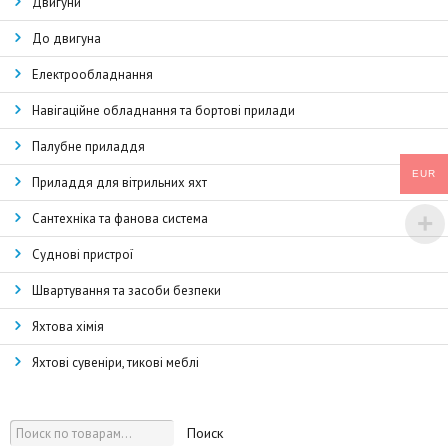
Двигуни
До двигуна
Електрообладнання
Навігаційне обладнання та бортові прилади
Палубне приладдя
EUR
Приладдя для вітрильних яхт
Сантехніка та фанова система
Суднові пристрої
Швартування та засоби безпеки
Яхтова хімія
Яхтові сувеніри, тикові меблі
Поиск