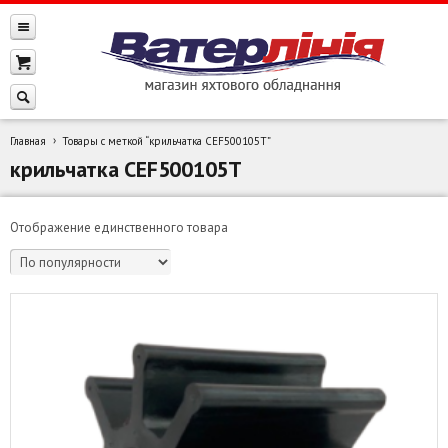
Главная
Товары с меткой “крильчатка CEF500105T”
крильчатка CEF500105T
Отображение единственного товара