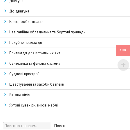
Двигуни
До двигуна
Електрообладнання
Навігаційне обладнання та бортові прилади
Палубне приладдя
EUR
Приладдя для вітрильних яхт
Сантехніка та фанова система
Суднові пристрої
Швартування та засоби безпеки
Яхтова хімія
Яхтові сувеніри, тикові меблі
Поиск