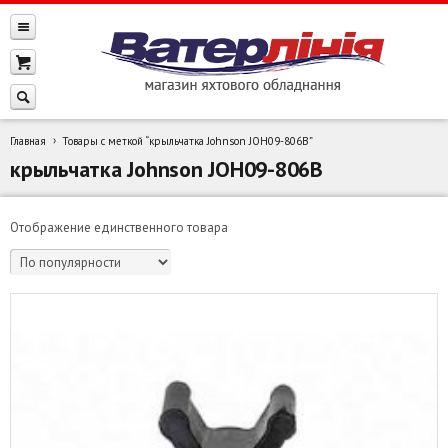
Главная
Товары с меткой “крыльчатка Johnson JOH09-806B”
крыльчатка Johnson JOH09-806B
Отображение единственного товара