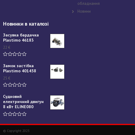
обладнання
Новини
Новинки в каталозі
Засувка бардачка
Plastimo 46183
22
€
Замок застібка
Plastimo 401458
25
€
Судновий
електричний двигун
8 кВт ELINE080
© Copyright 2023