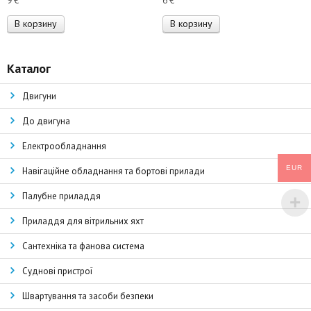
9
€
6
€
В корзину
В корзину
Каталог
Двигуни
До двигуна
Електрообладнання
EUR
Навігаційне обладнання та бортові прилади
Палубне приладдя
Приладдя для вітрильних яхт
Сантехніка та фанова система
Суднові пристрої
Швартування та засоби безпеки