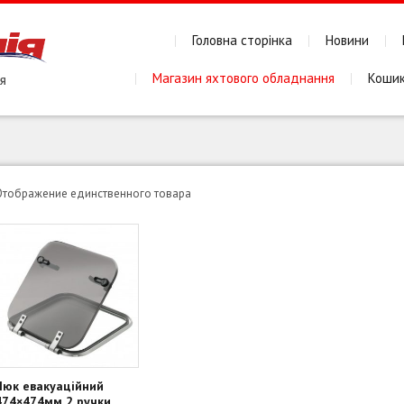
Головна сторінка
Новини
Магазин яхтового обладнання
Коши
Отображение единственного товара
Люк евакуаційний
474×474мм 2 ручки