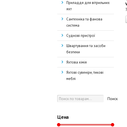
Приладдя для вітрильних
яхт
Сантехніка та фанова
система
Суднові пристрої
Швартування та засоби
безпеки
Яхтова хімія
Яхтові сувеніри, тикові
меблі
Поиск
Цена