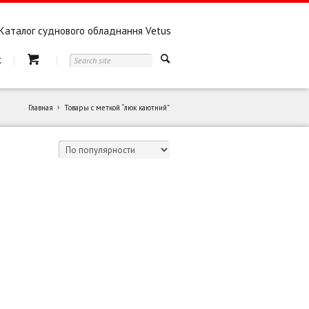
Каталог суднового обладнання Vetus
к
Главная
Товары с меткой “люк каютний”