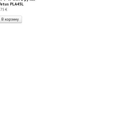
Vetus PLA45L
375
€
В корзину