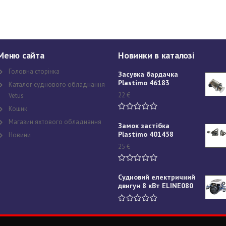
Меню сайта
Новинки в каталозі
Головна сторінка
Засувка бардачка
Plastimo 46183
Каталог суднового обладнання
22
€
Vetus
Кошик
Магазин яхтового обладнання
Замок застібка
Plastimo 401458
Новини
25
€
Судновий електричний
двигун 8 кВт ELINE080