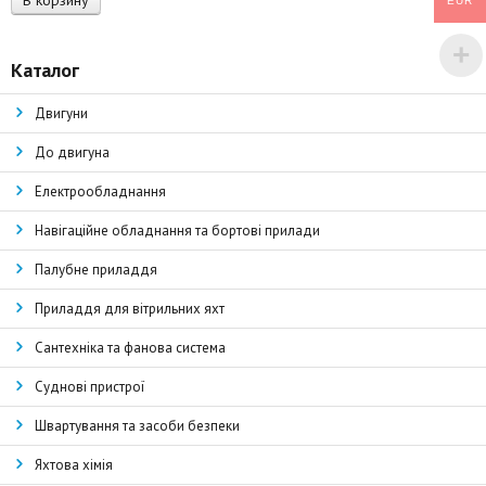
В корзину
EUR
Каталог
Двигуни
До двигуна
Електрообладнання
Навігаційне обладнання та бортові прилади
Палубне приладдя
Приладдя для вітрильних яхт
Сантехніка та фанова система
Суднові пристрої
Швартування та засоби безпеки
Яхтова хімія