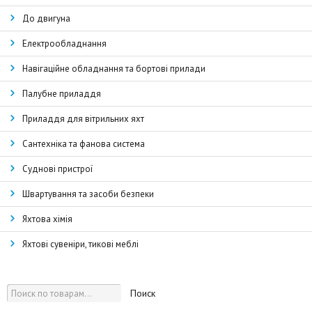
До двигуна
Електрообладнання
Навігаційне обладнання та бортові прилади
Палубне приладдя
Приладдя для вітрильних яхт
Сантехніка та фанова система
Суднові пристрої
Швартування та засоби безпеки
Яхтова хімія
Яхтові сувеніри, тикові меблі
Поиск