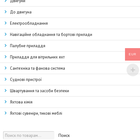
Двигуни
До двигуна
Електрообладнання
Навігаційне обладнання та бортові прилади
Палубне приладдя
EUR
Приладдя для вітрильних яхт
Сантехніка та фанова система
Суднові пристрої
Швартування та засоби безпеки
Яхтова хімія
Яхтові сувеніри, тикові меблі
Поиск