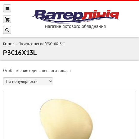
Главная
Товары с меткой “P3C16X13L”
P3C16X13L
Отображение единственного товара