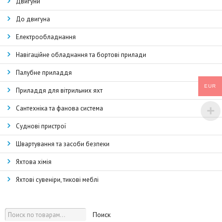
Двигуни
До двигуна
Електрообладнання
Навігаційне обладнання та бортові прилади
Палубне приладдя
EUR
Приладдя для вітрильних яхт
Сантехніка та фанова система
Суднові пристрої
Швартування та засоби безпеки
Яхтова хімія
Яхтові сувеніри, тикові меблі
Поиск