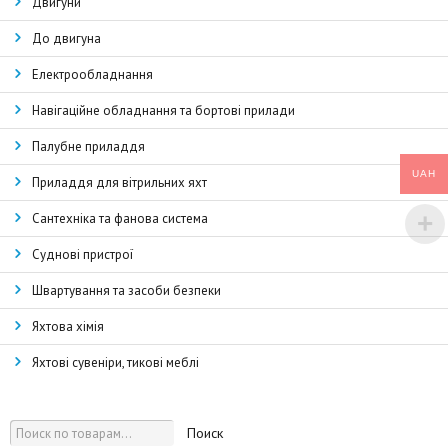
Двигуни
До двигуна
Електрообладнання
Навігаційне обладнання та бортові прилади
Палубне приладдя
UAH
Приладдя для вітрильних яхт
Сантехніка та фанова система
Суднові пристрої
Швартування та засоби безпеки
Яхтова хімія
Яхтові сувеніри, тикові меблі
Поиск