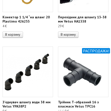
Конектор 1 1/4 “на шланг 20
Перехідник для шлангу 13-38
Plastimo 426253
мм Vetus HA1338
4
€
29
€
В корзину
В корзину
РАСПРОДАЖА!
З’єднувач шлангу води 38 мм
Трійник Т-образний 16 з
Vetus YPA38P2
пласмаси Vetus TPC16
Первоначальная
Текущая