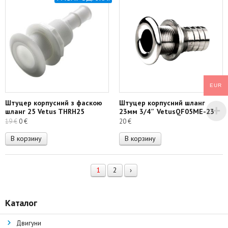
EUR
Штуцер корпусний з фаскою
Штуцер корпусний шланг
шланг 25 Vetus THRH25
23мм 3/4″ VetusQF05ME-23
Первоначальная
Текущая
19
€
0
€
20
€
цена
цена:
В корзину
В корзину
составляла
0 €.
19 €.
1
2
›
Каталог
Двигуни