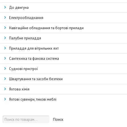
До двигуна
Електрообладнання
Навігаційне обладнання та бортові прилади
Палубне приладдя
Приладдя для вітрильних яхт
Сантехніка та фанова система
Суднові пристрої
Швартування та засоби безпеки
Яхтова хімія
Яхтові сувеніри, тикові меблі
Поиск