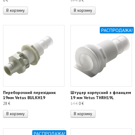
0
€
18
€
0
€
цена
цена:
В корзину
В корзину
составляла
0 €.
18 €.
РАСПРОДАЖА!
Переборочний перехідник
Штуцер корпусний з фланцем
19мм Vetus BULKH19
19 мм Vetus THRH19L
Первоначальная
Текущая
28
€
14
€
0
€
цена
цена:
В корзину
В корзину
составляла
0 €.
14 €.
РАСПРОДАЖА!