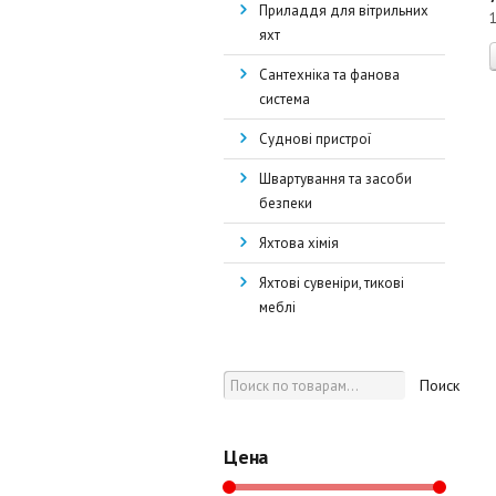
Приладдя для вітрильних
яхт
Сантехніка та фанова
система
Суднові пристрої
Швартування та засоби
безпеки
Яхтова хімія
Яхтові сувеніри, тикові
меблі
Поиск
Цена