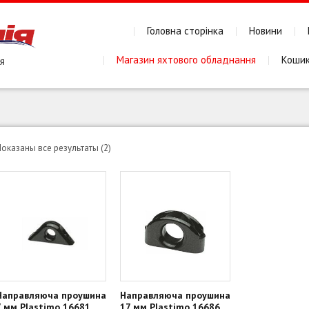
Головна сторінка
Новини
Магазин яхтового обладнання
Коши
Сортировка:
Показаны все результаты (2)
по
популярности
Направляюча проушина
Направляюча проушина
7 мм Plastimo 16681
17 мм Plastimo 16686