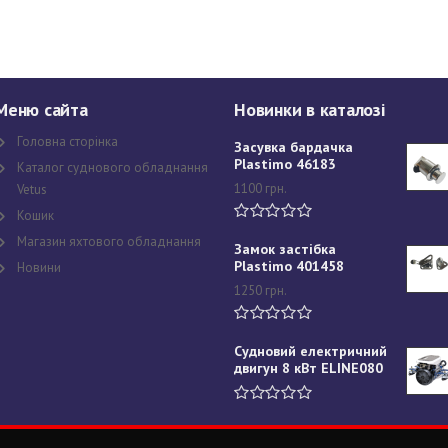
Меню сайта
Новинки в каталозі
Головна сторінка
Засувка бардачка
Plastimo 46183
Каталог суднового обладнання
1100
грн.
Vetus
Кошик
Магазин яхтового обладнання
Замок застібка
Plastimo 401458
Новини
1250
грн.
Судновий електричний
двигун 8 кВт ELINE080