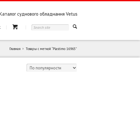
Каталог суднового обладнання Vetus
к
Главная
Товары с меткой “Plastimo 16965”