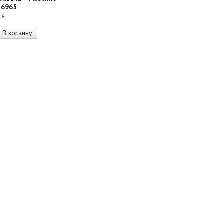
16965
5
€
В корзину