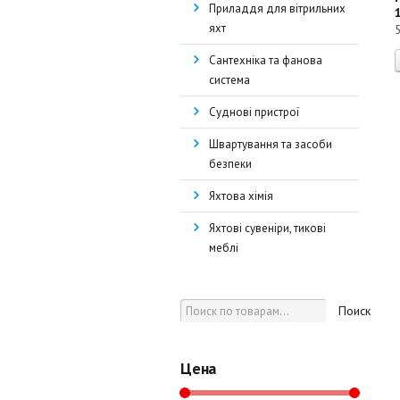
Приладдя для вітрильних
яхт
Сантехніка та фанова
система
Суднові пристрої
Швартування та засоби
безпеки
Яхтова хімія
Яхтові сувеніри, тикові
меблі
Поиск
Цена