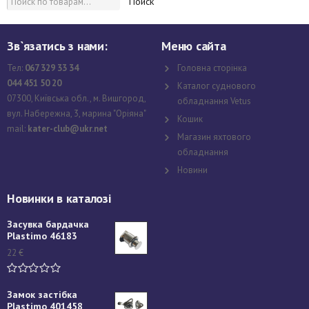
Поиск
Зв`язатись з нами:
Меню сайта
Тел:
067 329 33 34
Головна сторінка
044 451 50 20
Каталог суднового
07300, Київська обл., м. Вишгород,
обладнання Vetus
вул. Набережна, 3, марина "Оріяна"
Кошик
mail:
kater-club@ukr.net
Магазин яхтового
обладнання
Новини
Новинки в каталозі
Засувка бардачка
Plastimo 46183
22
€
Замок застібка
Plastimo 401458