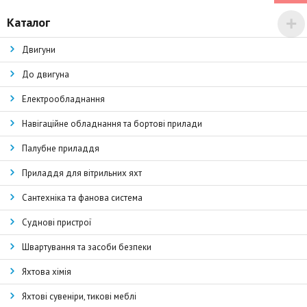
Каталог
Двигуни
До двигуна
Електрообладнання
Навігаційне обладнання та бортові прилади
Палубне приладдя
Приладдя для вітрильних яхт
Сантехніка та фанова система
Суднові пристрої
Швартування та засоби безпеки
Яхтова хімія
Яхтові сувеніри, тикові меблі