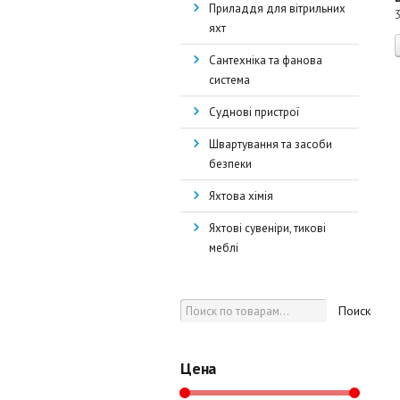
Приладдя для вітрильних
яхт
Сантехніка та фанова
система
Суднові пристрої
Швартування та засоби
безпеки
Яхтова хімія
Яхтові сувеніри, тикові
меблі
Поиск
Цена