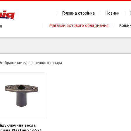
Головна сторінка
Новини
Магазин яхтового обладнання
Коши
Отображение единственного товара
Підуключина весла
врізна Plastimo 16533