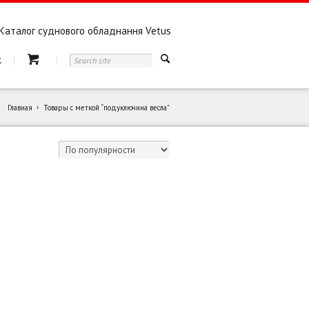
Каталог суднового обладнання Vetus
к
Главная
Товары с меткой “подуключина весла”