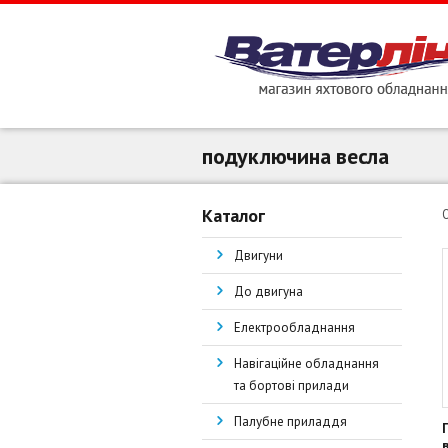
подуключина весла
Каталог
Двигуни
До двигуна
Електрообладнання
Навігаційне обладнання
та бортові прилади
Палубне приладдя