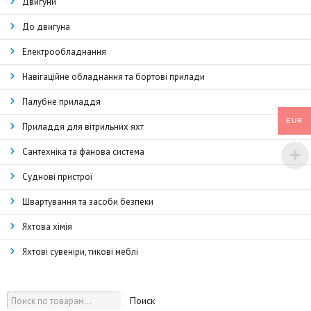
Двигуни
До двигуна
Електрообладнання
Навігаційне обладнання та бортові прилади
Палубне приладдя
EUR
Приладдя для вітрильних яхт
Сантехніка та фанова система
Суднові пристрої
Швартування та засоби безпеки
Яхтова хімія
Яхтові сувеніри, тикові меблі
Поиск