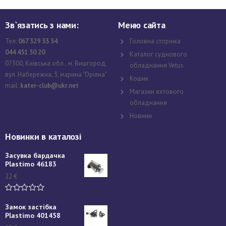
Зв`язатись з нами:
Меню сайта
Тел:
067 329 33 34
Головна сторінка
044 451 50 20
Каталог суднового
07300, Київська обл., м. Вишгород,
обладнання Vetus
вул. Набережна, 3, марина "Оріяна"
Кошик
mail:
kater-club@ukr.net
Магазин яхтового
обладнання
Новини
Новинки в каталозі
Засувка бардачка
Plastimo 46183
22
€
Замок застібка
Plastimo 401458