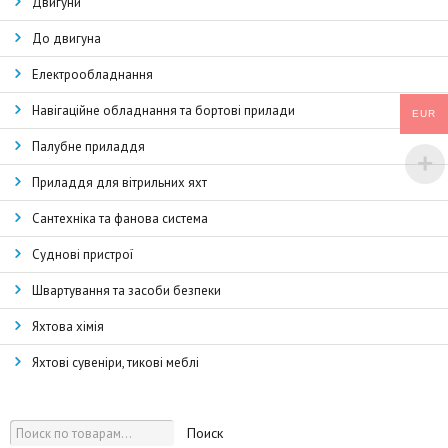
Двигуни
До двигуна
Електрообладнання
Навігаційне обладнання та бортові прилади
EUR
Палубне приладдя
Приладдя для вітрильних яхт
Сантехніка та фанова система
Суднові пристрої
Швартування та засоби безпеки
Яхтова хімія
Яхтові сувеніри, тикові меблі
Поиск