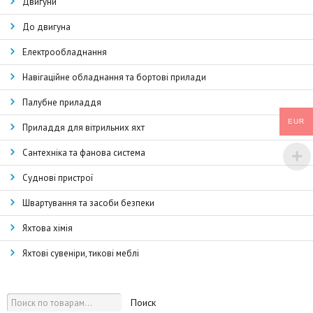
Двигуни
До двигуна
Електрообладнання
Навігаційне обладнання та бортові прилади
Палубне приладдя
EUR
Приладдя для вітрильних яхт
Сантехніка та фанова система
Суднові пристрої
Швартування та засоби безпеки
Яхтова хімія
Яхтові сувеніри, тикові меблі
Поиск