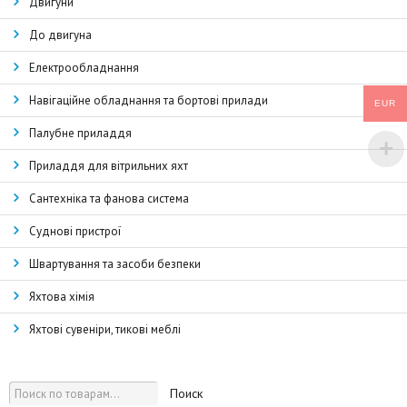
Двигуни
До двигуна
Електрообладнання
Навігаційне обладнання та бортові прилади
EUR
Палубне приладдя
Приладдя для вітрильних яхт
Сантехніка та фанова система
Суднові пристрої
Швартування та засоби безпеки
Яхтова хімія
Яхтові сувеніри, тикові меблі
Поиск