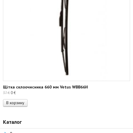
Щітка склоочисника 660 мм Vetus WBB66H
Первоначальная
Текущая
37
€
0
€
цена
цена:
В корзину
составляла
0 €.
37 €.
Каталог