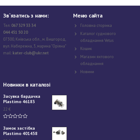
Зв`язатись з нами:
Меню сайта
Тел:
067 329 33 34
Головна сторінка
044 451 50 20
Каталог суднового
07300, Київська обл., м. Вишгород,
обладнання Vetus
вул. Набережна, 3, марина "Оріяна"
Кошик
mail:
kater-club@ukr.net
Магазин яхтового
обладнання
Новини
Новинки в каталозі
Засувка бардачка
Plastimo 46183
22
€
Замок застібка
Plastimo 401458