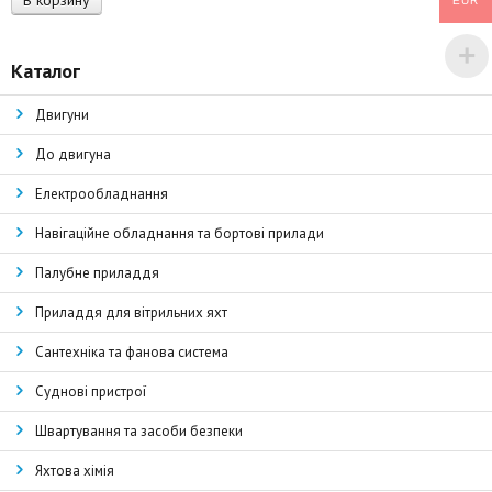
В корзину
EUR
Каталог
Двигуни
До двигуна
Електрообладнання
Навігаційне обладнання та бортові прилади
Палубне приладдя
Приладдя для вітрильних яхт
Сантехніка та фанова система
Суднові пристрої
Швартування та засоби безпеки
Яхтова хімія