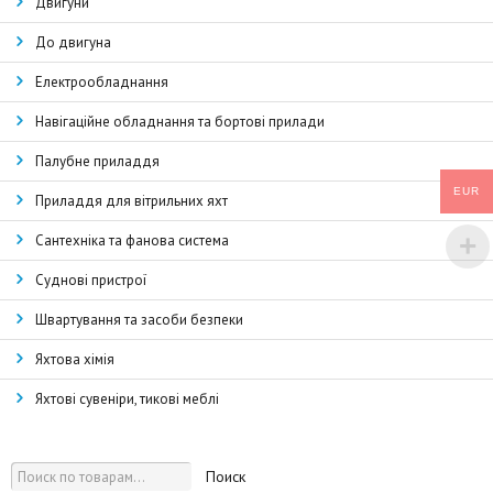
Двигуни
До двигуна
Електрообладнання
Навігаційне обладнання та бортові прилади
Палубне приладдя
EUR
Приладдя для вітрильних яхт
Сантехніка та фанова система
Суднові пристрої
Швартування та засоби безпеки
Яхтова хімія
Яхтові сувеніри, тикові меблі
Поиск