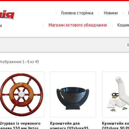
Головна сторінка
Новини
Магазин яхтового обладнання
Коши
Г
Сортировка:
Отображение 1–8 из 43
по
популярности
Штурвал із червоного
Кронштейн для
Кронштейн к
дерева 550 мм Vetus
компасу Offshore95
Offshore 90 P