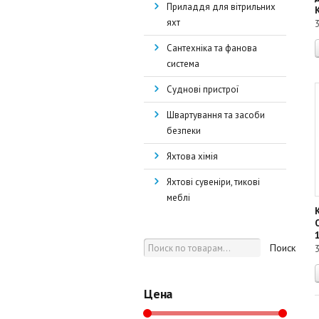
Приладдя для вітрильних
яхт
Сантехніка та фанова
система
Суднові пристрої
Швартування та засоби
безпеки
Яхтова хімія
Яхтові сувеніри, тикові
меблі
Поиск
Цена