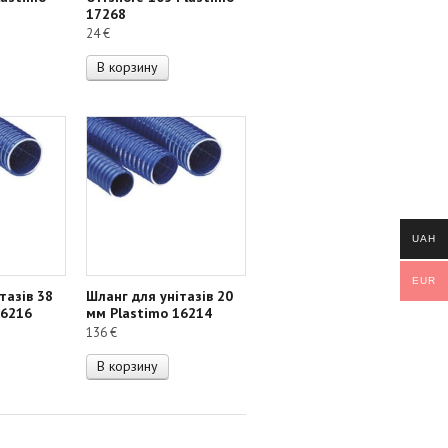
17268
24
€
В корзину
UAH
EUR
тазів 38
Шланг для унітазів 20
16216
мм Plastimo 16214
136
€
В корзину