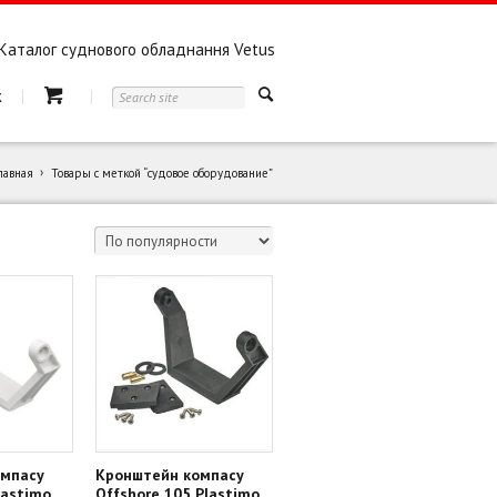
Каталог суднового обладнання Vetus
к
лавная
Товары с меткой “судовое оборудование”
омпасу
Кронштейн компасу
lastimo
Offshore 105 Plastimo