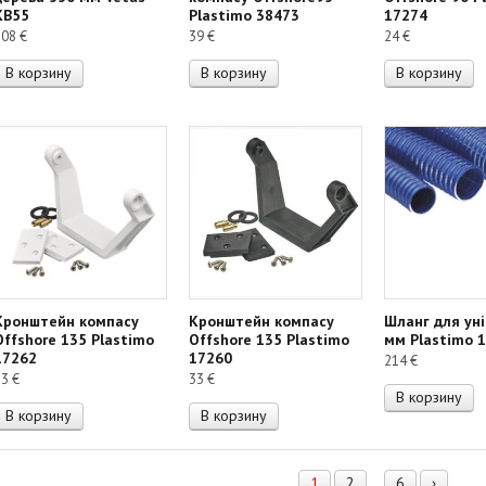
КB55
Plastimo 38473
17274
308
€
39
€
24
€
В корзину
В корзину
В корзину
Кронштейн компасу
Кронштейн компасу
Шланг для уні
Offshore 135 Plastimo
Offshore 135 Plastimo
мм Plastimo 
17262
17260
214
€
33
€
33
€
В корзину
В корзину
В корзину
1
2
6
›
…