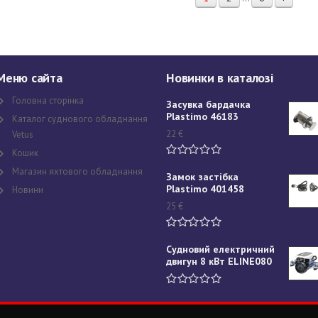
Меню сайта
Новинки в каталозі
Головна сторінка
Засувка бардачка
Plastimo 46183
Каталог суднового обладнання
22
€
Vetus
Кошик
Магазин яхтового обладнання
Замок застібка
Plastimo 401458
Новини
25
€
Судновий електричний
двигун 8 кВт ELINE080