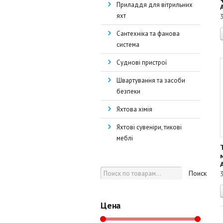
Приладдя для вітрильних
яхт
Сантехніка та фанова
система
Суднові пристрої
Швартування та засоби
безпеки
Яхтова хімія
Яхтові сувеніри, тикові
меблі
Поиск
Цена