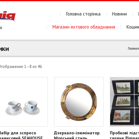
Головна сторінка
Новини
Магазин яхтового обладнання
Коши
ики
Главная
Сортировка:
Отображение 1–8 из 46
по
популярности
Набір для эспресо
Дзеркало-ілюмінатор.
Пробкові підс
фаянсовий SEAHOUSE
Морський стиль
гаряче Pimper