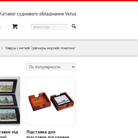
Каталог суднового обладнання Vetus
к
Товары с меткой “сувениры морской тематики”
тавки під
Підставка для
nel
підставок під гаряче