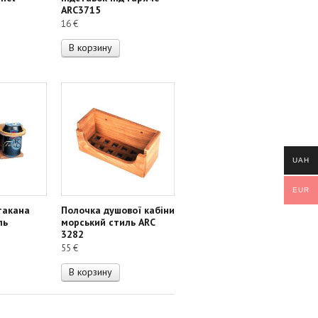
ARC3715
16
€
В корзину
UAH
EUR
такана
Полочка душової кабіни
ль
морський стиль ARC
3282
55
€
В корзину