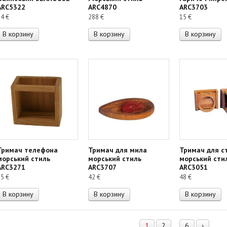
ARC5322
ARC4870
ARC3703
34
€
288
€
15
€
В корзину
В корзину
В корзину
Тримач телефона
Тримач для мила
Тримач для с
морський стиль
морський стиль
морський сти
ARC3271
ARC3707
ARC3051
35
€
42
€
48
€
В корзину
В корзину
В корзину
1
2
6
›
…