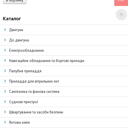
В корзину
EUR
Каталог
Двигуни
До двигуна
Електрообладнання
Навігаційне обладнання та бортові прилади
Палубне приладдя
Приладдя для вітрильних яхт
Сантехніка та фанова система
Суднові пристрої
Швартування та засоби безпеки
Яхтова хімія