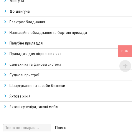
Двигуни
До двигуна
Електрообладнання
Навігаційне обладнання та бортові прилади
Палубне приладдя
EUR
Приладдя для вітрильних яхт
Сантехніка та фанова система
Суднові пристрої
Швартування та засоби безпеки
Яхтова хімія
Яхтові сувеніри, тикові меблі
Поиск