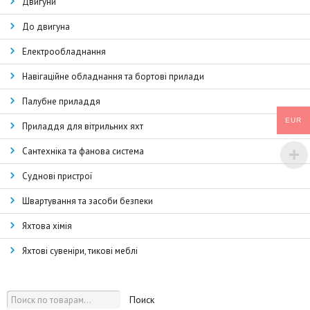
Двигуни
До двигуна
Електрообладнання
Навігаційне обладнання та бортові прилади
Палубне приладдя
EUR
Приладдя для вітрильних яхт
Сантехніка та фанова система
Суднові пристрої
Швартування та засоби безпеки
Яхтова хімія
Яхтові сувеніри, тикові меблі
Поиск