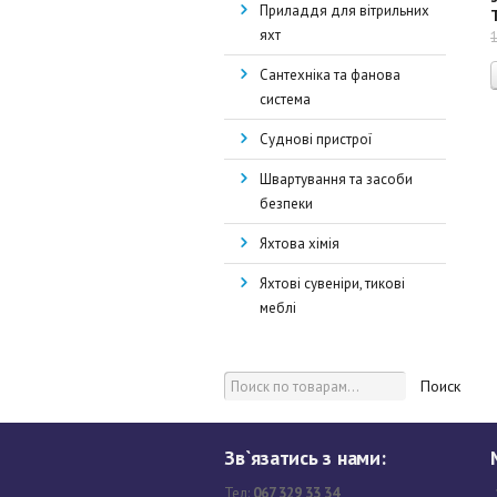
Приладдя для вітрильних
яхт
Сантехніка та фанова
система
Суднові пристрої
Швартування та засоби
безпеки
Яхтова хімія
Яхтові сувеніри, тикові
меблі
Поиск
Зв`язатись з нами:
Тел:
067 329 33 34