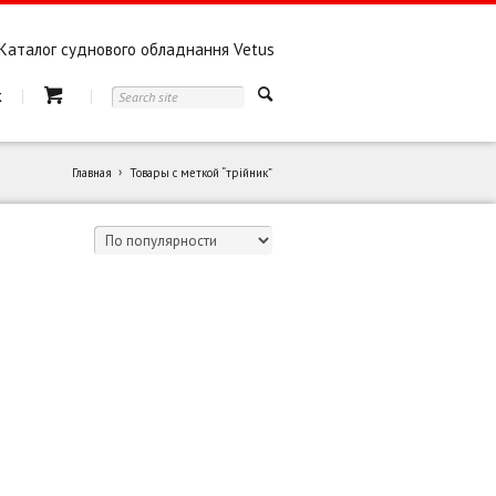
Каталог суднового обладнання Vetus
к
Главная
Товары с меткой “трійник”