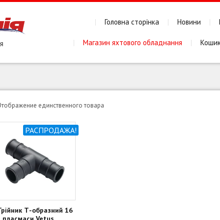
Головна сторінка
Новини
Магазин яхтового обладнання
Коши
Отображение единственного товара
РАСПРОДАЖА!
Трійник Т-образний 16
з пласмаси Vetus