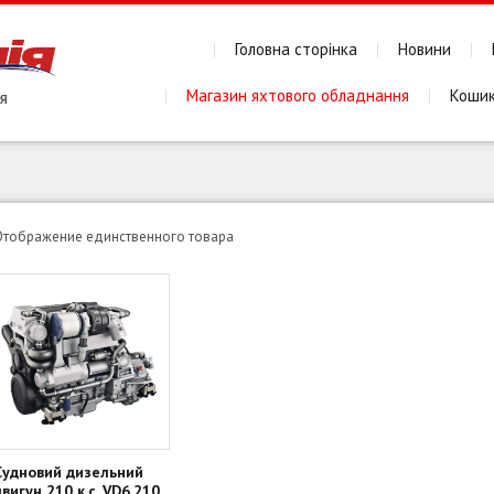
Головна сторінка
Новини
Магазин яхтового обладнання
Коши
Отображение единственного товара
Судновий дизельний
двигун 210 к.с. VD6.210