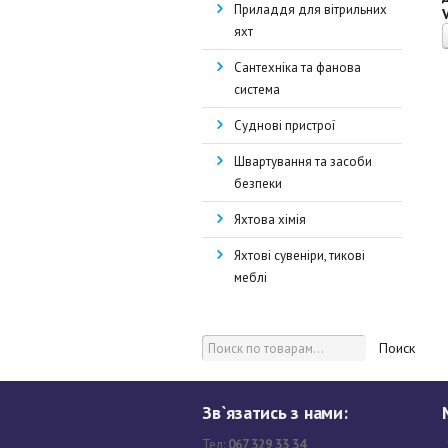
Приладдя для вітрильних
яхт
Сантехніка та фанова
система
Суднові пристрої
Швартування та засоби
безпеки
Яхтова хімія
Яхтові сувеніри, тикові
меблі
Поиск
Зв`язатись з нами:
Тел:
067 329 33 34