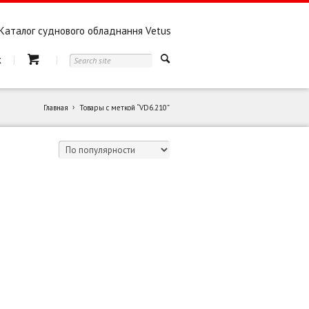
Каталог суднового обладнання Vetus
к
Главная
Товары с меткой “VD6.210”