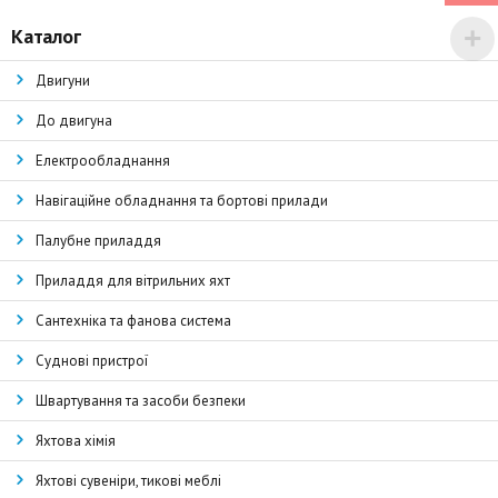
Каталог
Двигуни
До двигуна
Електрообладнання
Навігаційне обладнання та бортові прилади
Палубне приладдя
Приладдя для вітрильних яхт
Сантехніка та фанова система
Суднові пристрої
Швартування та засоби безпеки
Яхтова хімія
Яхтові сувеніри, тикові меблі