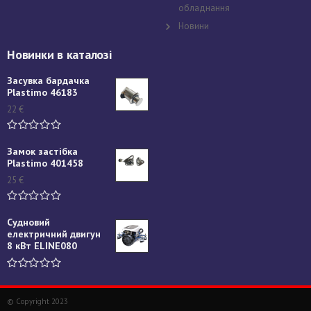
обладнання
Новини
Новинки в каталозі
Засувка бардачка
Plastimo 46183
22
€
Замок застібка
Plastimo 401458
25
€
Судновий
електричний двигун
8 кВт ELINE080
© Copyright 2023