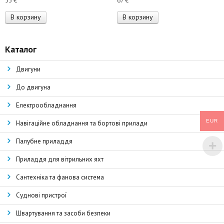
55
€
67
€
В корзину
В корзину
Каталог
Двигуни
До двигуна
Електрообладнання
EUR
Навігаційне обладнання та бортові прилади
Палубне приладдя
Приладдя для вітрильних яхт
Сантехніка та фанова система
Суднові пристрої
Швартування та засоби безпеки