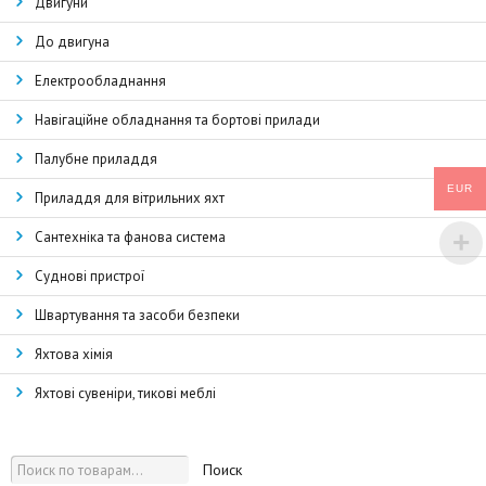
Двигуни
До двигуна
Електрообладнання
Навігаційне обладнання та бортові прилади
Палубне приладдя
EUR
Приладдя для вітрильних яхт
Сантехніка та фанова система
Суднові пристрої
Швартування та засоби безпеки
Яхтова хімія
Яхтові сувеніри, тикові меблі
Поиск