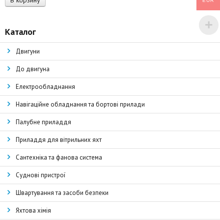
В корзину
EUR
Каталог
Двигуни
До двигуна
Електрообладнання
Навігаційне обладнання та бортові прилади
Палубне приладдя
Приладдя для вітрильних яхт
Сантехніка та фанова система
Суднові пристрої
Швартування та засоби безпеки
Яхтова хімія