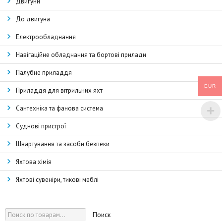
Двигуни
До двигуна
Електрообладнання
Навігаційне обладнання та бортові прилади
Палубне приладдя
EUR
Приладдя для вітрильних яхт
Сантехніка та фанова система
Суднові пристрої
Швартування та засоби безпеки
Яхтова хімія
Яхтові сувеніри, тикові меблі
Поиск